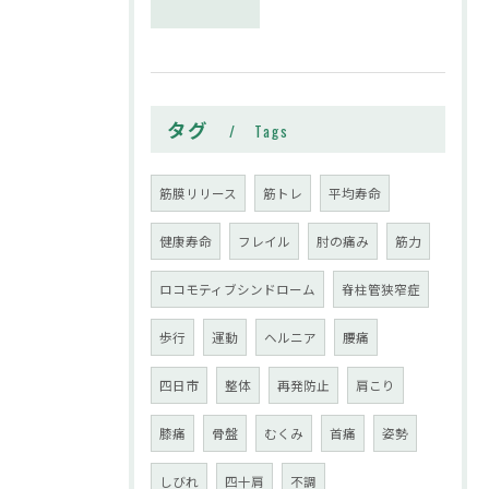
タグ
Tags
筋膜リリース
筋トレ
平均寿命
健康寿命
フレイル
肘の痛み
筋力
ロコモティブシンドローム
脊柱管狭窄症
歩行
運動
ヘルニア
腰痛
四日市
整体
再発防止
肩こり
膝痛
骨盤
むくみ
首痛
姿勢
しびれ
四十肩
不調