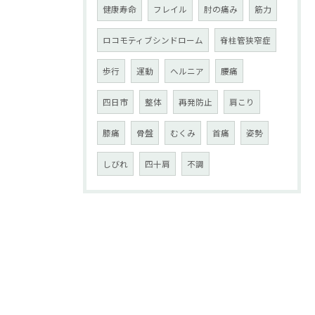
健康寿命
フレイル
肘の痛み
筋力
ロコモティブシンドローム
脊柱管狭窄症
歩行
運動
ヘルニア
腰痛
四日市
整体
再発防止
肩こり
膝痛
骨盤
むくみ
首痛
姿勢
しびれ
四十肩
不調