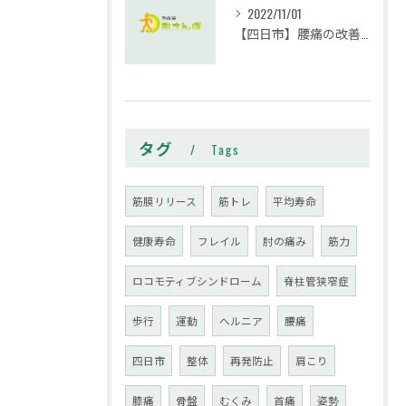
2022/11/01
【四日市】腰痛の改善には腹筋が必要？｜整体院おさんぽ
タグ
Tags
筋膜リリース
筋トレ
平均寿命
健康寿命
フレイル
肘の痛み
筋力
ロコモティブシンドローム
脊柱管狭窄症
歩行
運動
ヘルニア
腰痛
四日市
整体
再発防止
肩こり
膝痛
骨盤
むくみ
首痛
姿勢